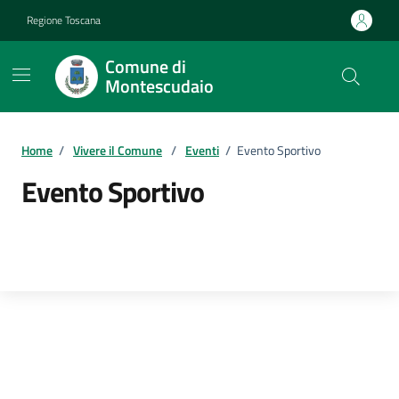
Vai ai contenuti
Vai al footer
Regione Toscana
Comune di
Montescudaio
Home
/
Vivere il Comune
/
Eventi
/
Evento Sportivo
Evento Sportivo