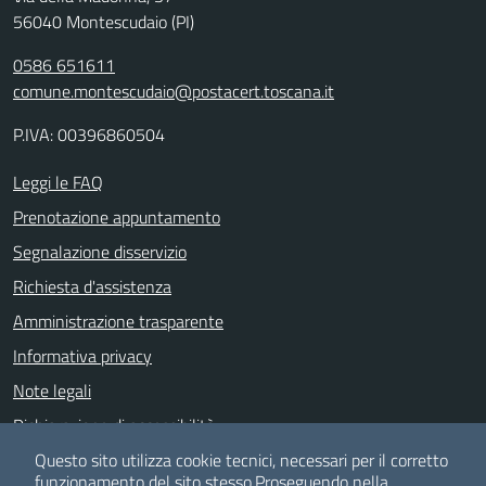
56040 Montescudaio (PI)
0586 651611
comune.montescudaio@postacert.toscana.it
P.IVA: 00396860504
Leggi le FAQ
Prenotazione appuntamento
Segnalazione disservizio
Richiesta d'assistenza
Amministrazione trasparente
Informativa privacy
Note legali
Dichiarazione di accessibilità
Albo pretorio
Questo sito utilizza cookie tecnici, necessari per il corretto
funzionamento del sito stesso.
Proseguendo nella