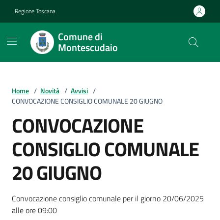
Vai ai contenuti
Vai al footer
Regione Toscana
Comune di
Montescudaio
Home
/
Novità
/
Avvisi
/
CONVOCAZIONE CONSIGLIO COMUNALE 20 GIUGNO
CONVOCAZIONE
CONSIGLIO COMUNALE
20 GIUGNO
Dettagli della notizia
Convocazione consiglio comunale per il giorno 20/06/2025
alle ore 09:00